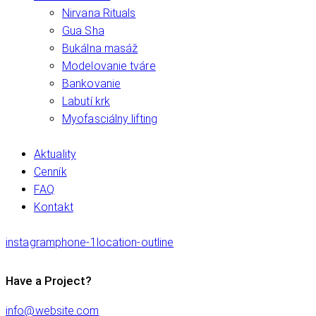
Nirvana Rituals
Gua Sha
Bukálna masáž
Modelovanie tváre
Bankovanie
Labutí krk
Myofasciálny lifting
Aktuality
Cenník
FAQ
Kontakt
instagram
phone-1
location-outline
Have a Project?
info@website.com