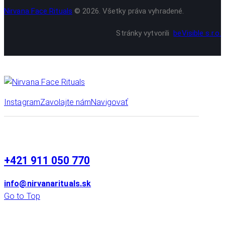
Nirvana Face Rituals
© 2026. Všetky práva vyhradené.
Stránky vytvorili
beVisible s.r.o.
Instagram
Zavolajte nám
Navigovať
+421 911 050 770
info@nirvanarituals.sk
Go to Top