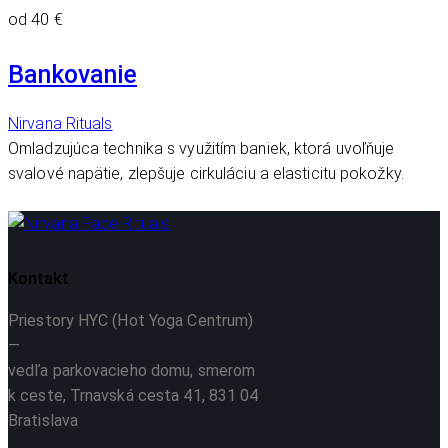
od 40 €
Bankovanie
Nirvana Rituals
Omladzujúca technika s využitím baniek, ktorá uvoľňuje
svalové napätie, zlepšuje cirkuláciu a elasticitu pokožky.
Kontakt
Priestory HYC (Hot Yoga Centrum)
—
vedľa parkovacieho domu, smerom
k ceste, Trnavská cesta 41, 831 04
Bratislava