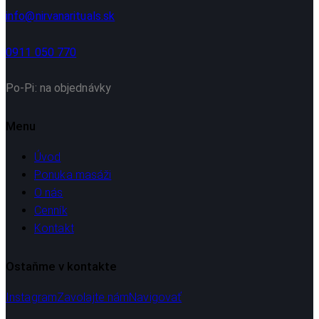
info@nirvanarituals.sk
0911 050 770
Po-Pi: na objednávky
Menu
Úvod
Ponuka masáži
O nás
Cenník
Kontakt
Ostaňme v kontakte
Instagram
Zavolajte nám
Navigovať