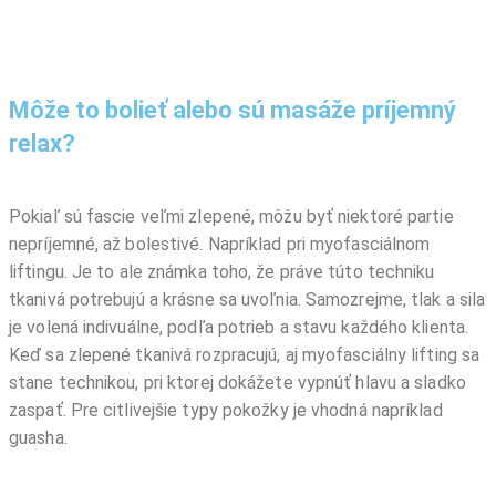
Môže to bolieť alebo sú masáže príjemný
relax?
Pokiaľ sú fascie veľmi zlepené, môžu byť niektoré partie
nepríjemné, až bolestivé. Napríklad pri myofasciálnom
liftingu. Je to ale známka toho, že práve túto techniku
tkanivá potrebujú a krásne sa uvoľnia. Samozrejme, tlak a sila
je volená indivuálne, podľa potrieb a stavu každého klienta.
Keď sa zlepené tkanivá rozpracujú, aj myofasciálny lifting sa
stane technikou, pri ktorej dokážete vypnúť hlavu a sladko
zaspať. Pre citlivejšie typy pokožky je vhodná napríklad
guasha.