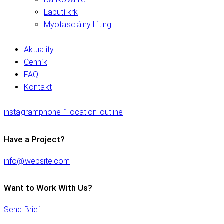
Labutí krk
Myofasciálny lifting
Aktuality
Cenník
FAQ
Kontakt
instagram
phone-1
location-outline
Have a Project?
info@website.com
Want to Work With Us?
Send Brief