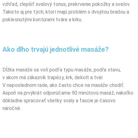
vzhľad, zlepšiť svalový tonus, prekrvenie pokožky a svalov.
Takisto aj pre tých, ktorí majú problém s dvojitou bradou a
poklesnutými kontúrami tváre a krku.
Ako dlho trvajú jednotlivé masáže?
Dĺžka masáže sa volí podľa typu masáže, podľa stavu,
v akom má zákazník trapézy, krk, dekolt a tvár.
V neposlednom rade, ako často chce na masáže chodiť.
Aspoň na prvýkrát odporúčame 90 minútovú masáž, nakoľko
dôkladne spracovať všetky svaly a fascie je časovo
náročné.