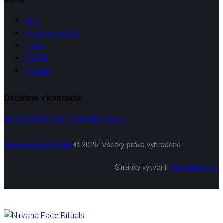
Úvod
Ponuka masáži
O nás
Cenník
Kontakt
Ostaňme v kontakte
Instagram
Zavolajte nám
Navigovať
Nirvana Face Rituals
© 2026. Všetky práva vyhradené.
Stránky vytvorili
beVisible s.r.o.