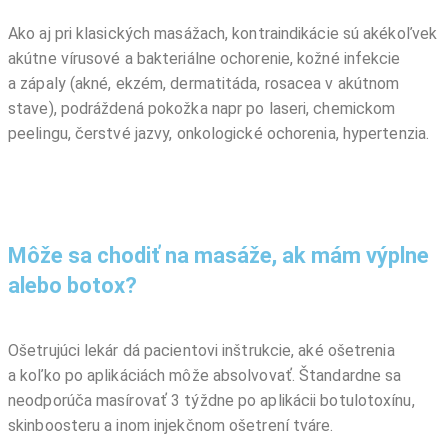
Ako aj pri klasických masážach, kontraindikácie sú akékoľvek
akútne vírusové a bakteriálne ochorenie, kožné infekcie
a zápaly (akné, ekzém, dermatitáda, rosacea v akútnom
stave), podráždená pokožka napr po laseri, chemickom
peelingu, čerstvé jazvy, onkologické ochorenia, hypertenzia.
Môže sa chodiť na masáže, ak mám výplne
alebo botox?
Ošetrujúci lekár dá pacientovi inštrukcie, aké ošetrenia
a koľko po aplikáciách môže absolvovať. Štandardne sa
neodporúča masírovať 3 týždne po aplikácii botulotoxínu,
skinboosteru a inom injekčnom ošetrení tváre.