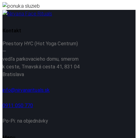
Kontakt
Priestory HYC (Hot Yoga Centrum)
—
vedľa parkovacieho domu, smerom
k ceste, Trnavská cesta 41, 831 04
Bratislava
info@nirvanarituals.sk
0911 050 770
Po-Pi: na objednávky
Menu