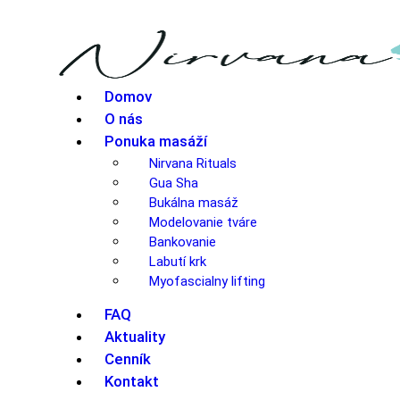
Domov
O nás
Ponuka masáží
Nirvana Rituals
Gua Sha
Bukálna masáž
Modelovanie tváre
Bankovanie
Labutí krk
Myofascialny lifting
FAQ
Aktuality
Cenník
Kontakt